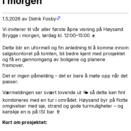
i morgen
1.5.2026
av
Didrik Fosby
Vi inviterer til vår aller første åpne visning på Høysand
Brygge i morgen, lørdag kl. 12:00–15:00 ☀️
Dette blir en uformell og fin anledning til å komme innom
salgskontoret på tomten, bli bedre kjent med prosjektet
og få en gjennomgang av boligene og planene
fremover.
Det er ingen påmelding – det er bare å møte opp når det
passer.
Værmeldingen ser svært lovende ut 🌤️ så dette kan fint
kombineres med en tur i området. Høysand byr på flotte
omgivelser med sjø, strand og gode turmuligheter – og
kanskje en is på ISI bar 🍦
Kort om prosjektet: