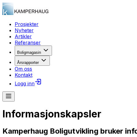
Prosjekter
Nyheter
Artikler
Referanser
Boligmagasin
Årsrapporter
Om oss
Kontakt
Logg inn
Informasjonskapsler
Kamperhaug Boligutvikling bruker info