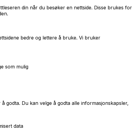
ettleseren din når du besøker en nettside. Disse brukes for
den.
tsidene bedre og lettere å bruke. Vi bruker
ige som mulig
er å godta. Du kan velge å godta alle informasjonskapsler,
isert data