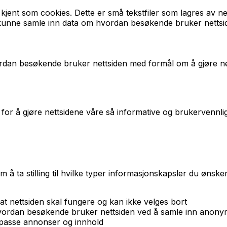
 kjent som cookies. Dette er små tekstfiler som lagres av n
al kunne samle inn data om hvordan besøkende bruker nettsi
ordan besøkende bruker nettsiden med formål om å gjøre net
 for å gjøre nettsidene våre så informative og brukervennl
m å ta stilling til hvilke typer informasjonskapsler du ønsk
t nettsiden skal fungere og kan ikke velges bort
 hvordan besøkende bruker nettsiden ved å samle inn anonym
lpasse annonser og innhold