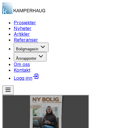
Prosjekter
Nyheter
Artikler
Referanser
Boligmagasin
Årsrapporter
Om oss
Kontakt
Logg inn