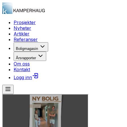
Prosjekter
Nyheter
Artikler
Referanser
Boligmagasin
Årsrapporter
Om oss
Kontakt
Logg inn