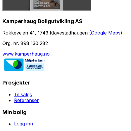
Kamperhaug Boligutvikling AS
Rokkeveien 41, 1743 Klavestadhaugen
(Google Maps)
Org. nr. 898 130 282
www.kamperhaug.no
Prosjekter
Til salgs
Referanser
Min bolig
Logg inn